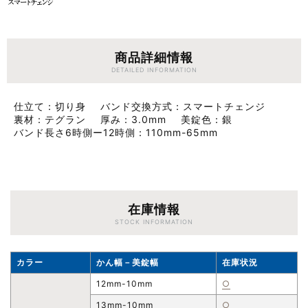
商品詳細情報
DETAILED INFORMATION
仕立て
切り身
バンド交換方式
スマートチェンジ
裏材
テグラン
厚み
3.0mm
美錠色
銀
バンド長さ6時側ー12時側
110mm-65mm
在庫情報
STOCK INFORMATION
カラー
かん幅－美錠幅
在庫状況
12mm-10mm
○
13mm-10mm
○