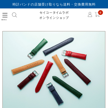
時計バンドの店舗受け取りなら送料・交換費用無料
セイコータイムラボオ
0