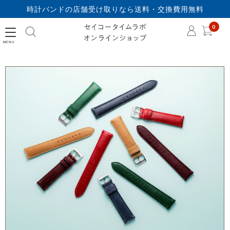
時計バンドの店舗受け取りなら送料・交換費用無料
セイコータイムラボオ
0