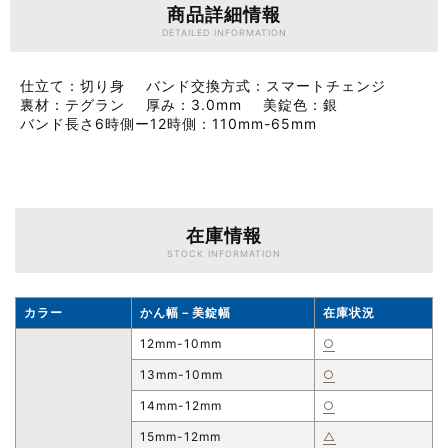
商品詳細情報
DETAILED INFORMATION
仕立て
切り身
バンド交換方式
スマートチェンジ
裏材
テグラン
厚み
3.0mm
美錠色
銀
バンド長さ6時側ー12時側
110mm-65mm
在庫情報
STOCK INFORMATION
カラー
かん幅－美錠幅
在庫状況
12mm-10mm
○
13mm-10mm
○
14mm-12mm
○
15mm-12mm
△