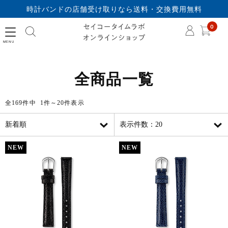
時計バンドの店舗受け取りなら送料・交換費用無料
セイコータイムラボオ
0
全商品一覧
全169件中 1件～20件表示
NEW
NEW