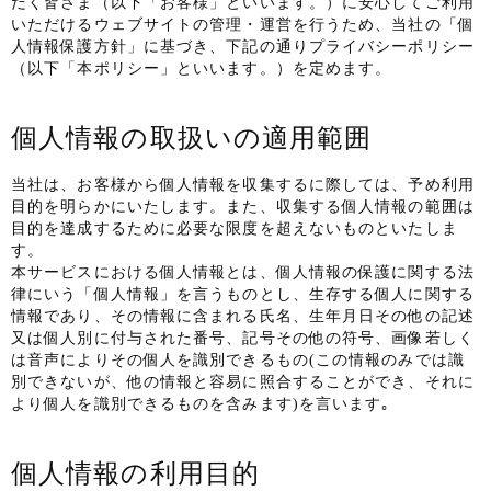
だく皆さま（以下「お客様」といいます。）に安心してご利用
いただけるウェブサイトの管理・運営を行うため、当社の「個
人情報保護方針」に基づき、下記の通りプライバシーポリシー
（以下「本ポリシー」といいます。）を定めます。
個人情報の取扱いの適用範囲
当社は、お客様から個人情報を収集するに際しては、予め利用
目的を明らかにいたします。また、収集する個人情報の範囲は
目的を達成するために必要な限度を超えないものといたしま
す。
本サービスにおける個人情報とは、個人情報の保護に関する法
律にいう「個人情報」を言うものとし、生存する個人に関する
情報であり、その情報に含まれる氏名、生年月日その他の記述
又は個人別に付与された番号、記号その他の符号、画像若しく
は音声によりその個人を識別できるもの(この情報のみでは識
別できないが、他の情報と容易に照合することができ、それに
より個人を識別できるものを含みます)を言います｡
個人情報の利用目的