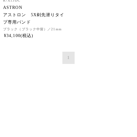
R7X13DC
ASTRON
アストロン 5X剣先潜りタイ
プ専用バンド
ブラック（ブラック中留）
／21mm
¥
34,100
1