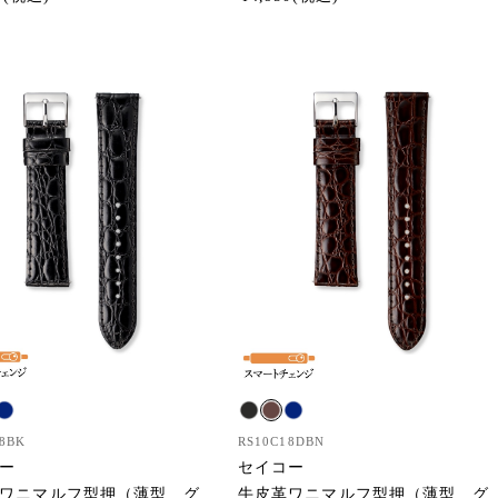
8BK
RS10C18DBN
ー
セイコー
ワニマルフ型押（薄型 グ
牛皮革ワニマルフ型押（薄型 グ