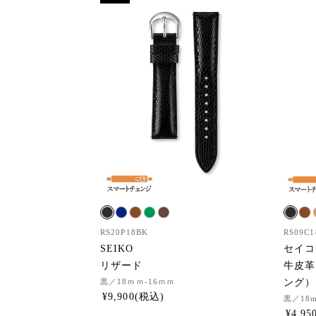
RS20P18BK
RS09C1
SEIKO
セイコ
リザード
牛皮革
黒
／18ｍｍ-16ｍｍ
ング）
¥
9,900
黒
／18
¥
4,95