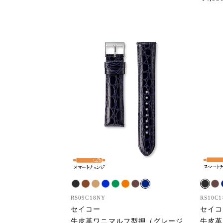
RS09C18NY
RS10C1
セイコー
セイコ
牛皮革ワニマルフ型押（グレージ
牛皮革