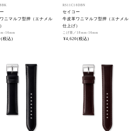
8BK
RS11C18DBN
ー
セイコー
ワニマルフ型押（エナメル
牛皮革ワニマルフ型押（エナメル
）
仕上げ）
mm-16mm
こげ茶
／18mm-16mm
0
¥
4,620