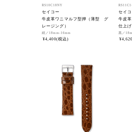
RS10C18NY
RS11C1
セイコー
セイコ
牛皮革ワニマルフ型押（薄型 グ
牛皮革
レージング）
仕上げ
紺
／18mm-16mm
黒
／18
¥
4,400
¥
4,62