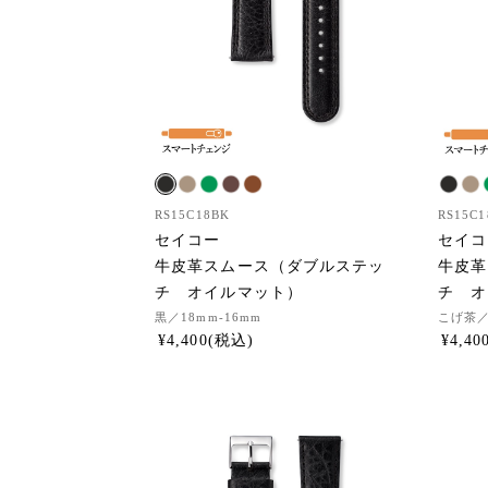
RS15C18BK
RS15C
セイコー
セイコ
牛皮革スムース（ダブルステッ
牛皮革
チ オイルマット）
チ オ
黒
／18mm-16mm
こげ茶
／
¥
4,400
¥
4,40