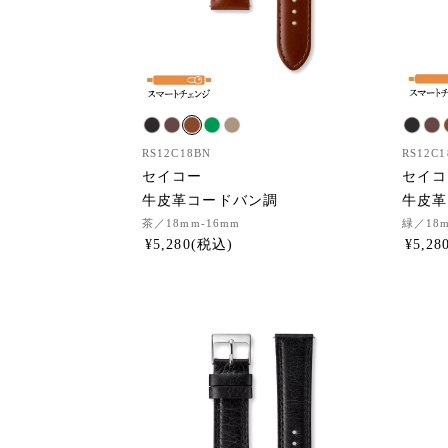
RS12C18BN
RS12C
セイコー
セイコ
牛皮革コードバン調
牛皮革
茶
／18mm-16mm
緑
／18
¥
5,280
¥
5,28