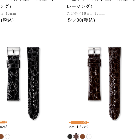
ング）
レージング）
mm-16mm
こげ茶
／18mm-16mm
0
¥
4,400