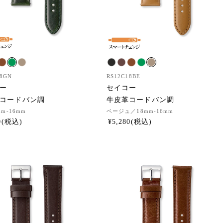
18GN
RS12C18BE
ー
セイコー
コードバン調
牛皮革コードバン調
mm-16mm
ベージュ
／18mm-16mm
0
¥
5,280