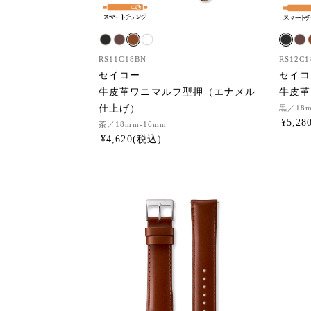
RS11C18BN
RS12C1
セイコー
セイコ
牛皮革ワニマルフ型押（エナメル
牛皮革
仕上げ）
黒
／18
¥
5,28
茶
／18mm-16mm
¥
4,620