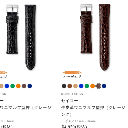
8BK
RS09C18DBN
ー
セイコー
ワニマルフ型押（グレージ
牛皮革ワニマルフ型押（グレージ
ング）
mm-16mm
こげ茶
／18mm-16mm
0
¥
4,950