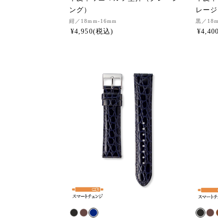
ング）
レージ
紺
／18mm-16mm
黒
／18
¥
4,950
¥
4,40