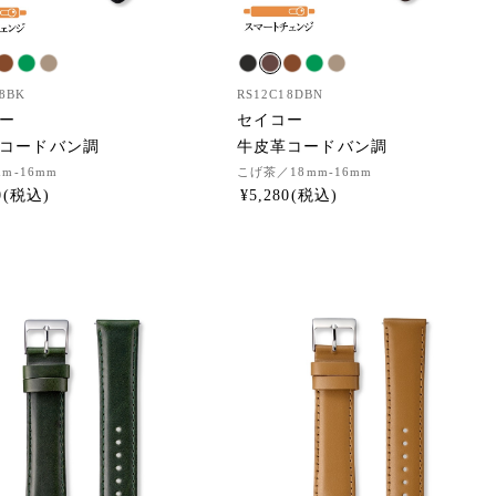
8BK
RS12C18DBN
ー
セイコー
コードバン調
牛皮革コードバン調
mm-16mm
こげ茶
／18mm-16mm
0
¥
5,280