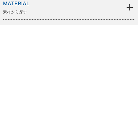
MATERIAL
素材から探す
BRAND
ブランドから探す
SIZE
サイズから探す
PRICE
価格から探す
COLOR
色から探す
OTHER
時計用工具