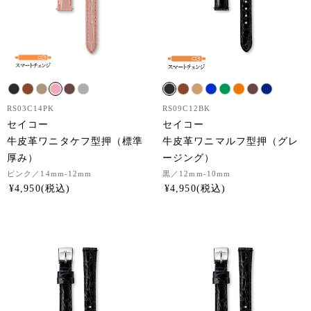
RS03C14PK
RS09C12BK
セイコー
セイコー
牛皮革ワニタケフ型押（標準
牛皮革ワニマルフ型押（グレ
厚み）
ージング）
ピンク
／14mm-12mm
黒
／12mm-10mm
¥
4,950
¥
4,950