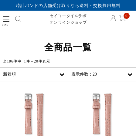
時計バンドの店舗受け取りなら送料・交換費用無料
セイコータイムラボオ
0
全商品一覧
全196件中 1件～20件表示