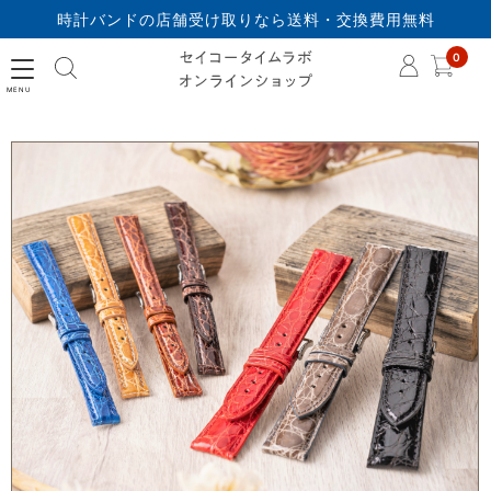
時計バンドの店舗受け取りなら送料・交換費用無料
セイコータイムラボオ
0