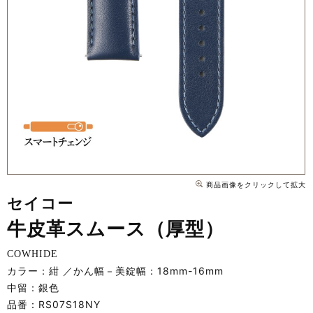
商品画像をクリックして拡大
セイコー
牛皮革スムース（厚型）
COWHIDE
カラー：紺
かん幅－美錠幅：18mm-16mm
中留：銀色
品番：
RS07S18NY