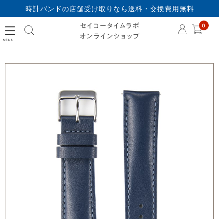
時計バンドの店舗受け取りなら送料・交換費用無料
セイコータイムラボオ
0