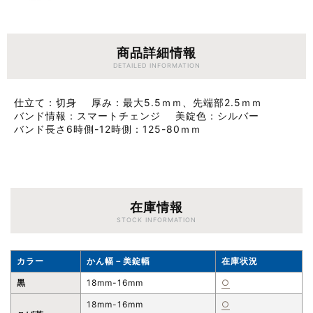
商品詳細情報
DETAILED INFORMATION
仕立て
切身
厚み
最大5.5ｍｍ、先端部2.5ｍｍ
バンド情報
スマートチェンジ
美錠色
シルバー
バンド長さ6時側-12時側
125-80ｍｍ
在庫情報
STOCK INFORMATION
カラー
かん幅－美錠幅
在庫状況
黒
18mm-16mm
○
18mm-16mm
○