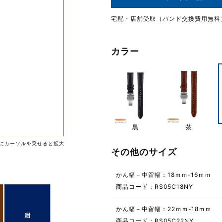
宅配・店舗受取（バンド交換費用無料
カラー
黒
茶
にカーソルを乗せると拡大
その他のサイズ
かん幅－中留幅：18ｍｍ-16ｍｍ
商品コード：RS05C18NY
かん幅－中留幅：22ｍｍ-18ｍｍ
商品コード：RS05C22NY