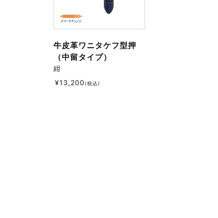
牛皮革ワニタケフ型押
（中留タイプ）
紺
¥
13,200