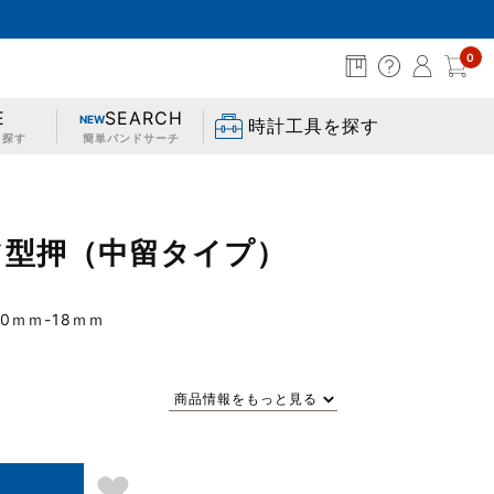
0
セイコータイムラボオンラインショッピング
E
SEARCH
NEW
時計工具を探す
ら探す
簡単バンドサーチ
フ型押（中留タイプ）
0ｍｍ-18ｍｍ
商品情報をもっと見る