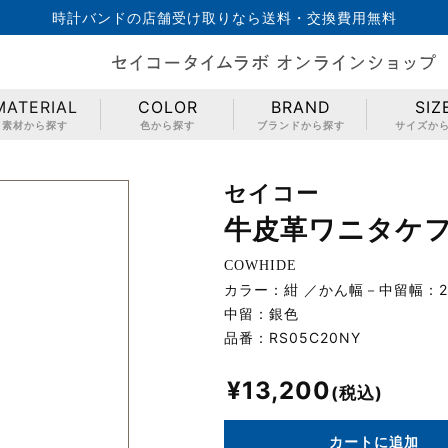
時計バンドの店舗受け取りなら送料・交換費用無料
MATERIAL
COLOR
BRAND
SIZ
素材から探す
色から探す
ブランドから探す
サイズか
セイコー
牛皮革ワニタケ
COWHIDE
カラー：紺
かん幅－中留幅：2
中留：銀色
品番：
RS05C20NY
¥
13,200
カートに追加