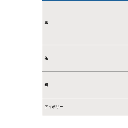
黒
茶
紺
アイボリー