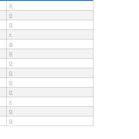
○
○
○
×
△
○
○
○
○
○
×
○
○