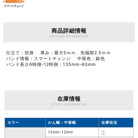
商品詳細情報
DETAILED INFORMATION
仕立て
切身
厚み
最大5ｍｍ、先端部2.5ｍｍ
バンド情報
スマートチェンジ
中留色
銀色
バンド長さ6時側-12時側
135mm-60mm
在庫情報
STOCK INFORMATION
カラー
かん幅－中留幅
在庫状況
12mm-12mm
○