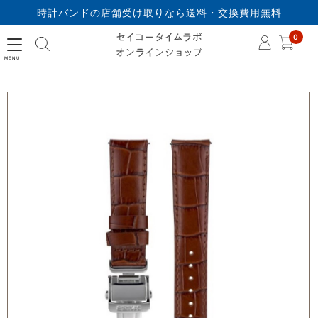
時計バンドの店舗受け取りなら送料・交換費用無料
セイコータイムラボオ
0