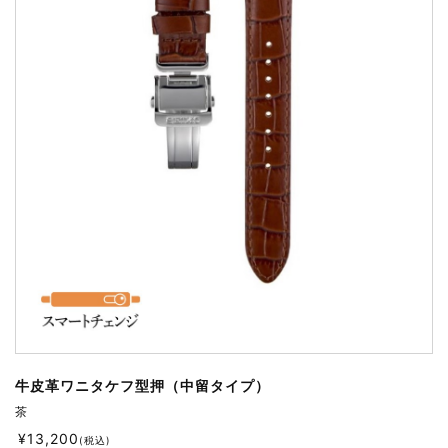
牛皮革ワニタケフ型押（中留タイプ）
茶
¥
13,200