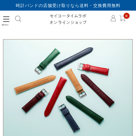
時計バンドの店舗受け取りなら送料・交換費用無料
セイコータイムラボオ
0