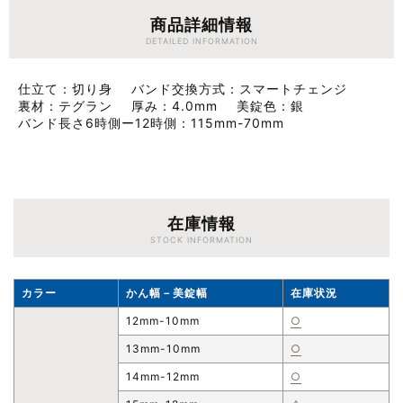
商品詳細情報
DETAILED INFORMATION
仕立て
切り身
バンド交換方式
スマートチェンジ
裏材
テグラン
厚み
4.0mm
美錠色
銀
バンド長さ6時側ー12時側
115mm-70mm
在庫情報
STOCK INFORMATION
カラー
かん幅－美錠幅
在庫状況
12mm-10mm
○
13mm-10mm
○
14mm-12mm
○