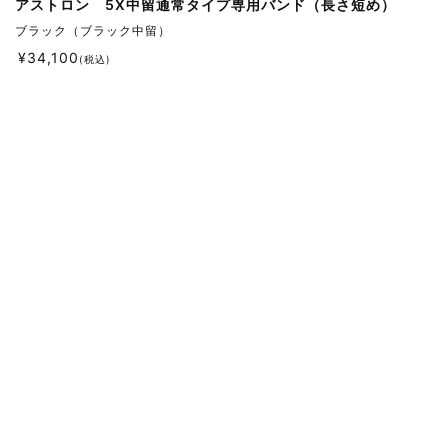
アストロン 5X中留通常タイプ専用バンド（長さ短め）
ブラック（ブラック中留）
¥
34,100