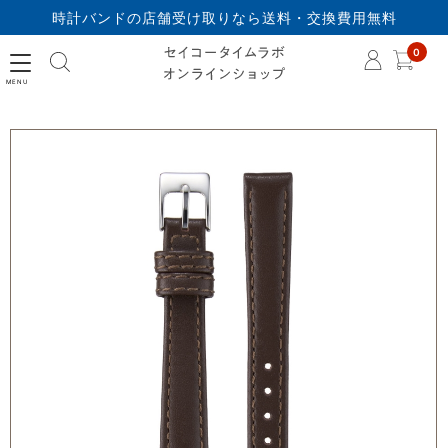
時計バンドの店舗受け取りなら送料・交換費用無料
セイコータイムラボオ
0