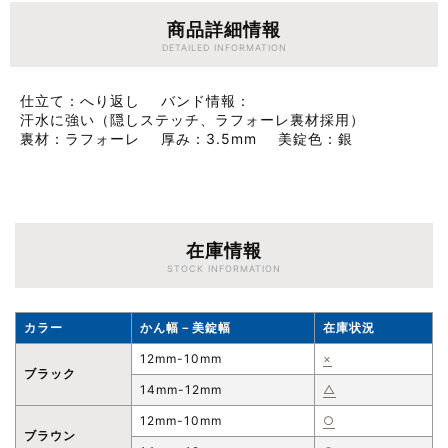
商品詳細情報
DETAILED INFORMATION
仕立て
へり返し
バンド情報
汗水に強い（隠しステッチ、ラフォーレ裏材採用）
裏材
ラフォーレ
厚み
3.5mm
美錠色
銀
在庫情報
STOCK INFORMATION
カラー
かん幅－美錠幅
在庫状況
12mm-10mm
×
ブラック
14mm-12mm
△
12mm-10mm
○
ブラウン