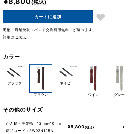
¥
8,800
カートに追加
宅配・店舗受取（バンド交換費用無料）が選べます。
詳細は
こちら
カラー
ブラック
ネイビー
ブラウン
ワイン
グレー
その他のサイズ
かん幅－美錠幅：12mm-10mm
¥
8,800
商品コード：RW02N12BN