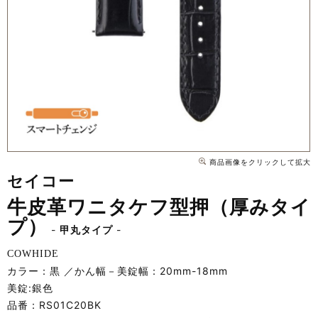
商品画像をクリックして拡大
セイコー
牛皮革ワニタケフ型押（厚みタイ
プ）
甲丸タイプ
COWHIDE
カラー：黒
かん幅－美錠幅：20mm-18mm
美錠:銀色
品番：
RS01C20BK