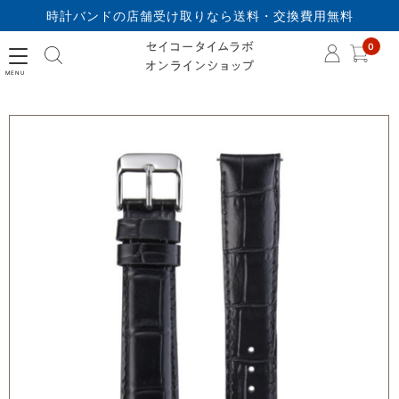
時計バンドの店舗受け取りなら送料・交換費用無料
セイコータイムラボオ
0