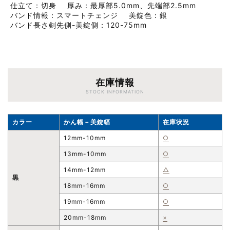
仕立て
切身
厚み
最厚部5.0mm、先端部2.5mm
バンド情報
スマートチェンジ
美錠色
銀
バンド長さ剣先側-美錠側
120-75mm
在庫情報
STOCK INFORMATION
カラー
かん幅－美錠幅
在庫状況
12mm-10mm
○
13mm-10mm
○
14mm-12mm
△
黒
18mm-16mm
○
19mm-16mm
○
20mm-18mm
×