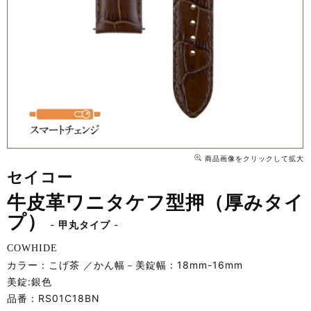
商品画像をクリックして拡大
セイコー
牛皮革ワニタケフ型押（厚みタイ
プ）
甲丸タイプ
COWHIDE
カラー：こげ茶
かん幅－美錠幅：18mm-16mm
美錠:銀色
品番：
RS01C18BN