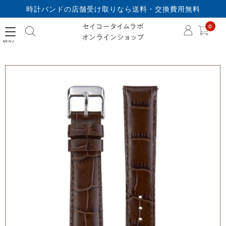
時計バンドの店舗受け取りなら送料・交換費用無料
セイコータイムラボオ
0