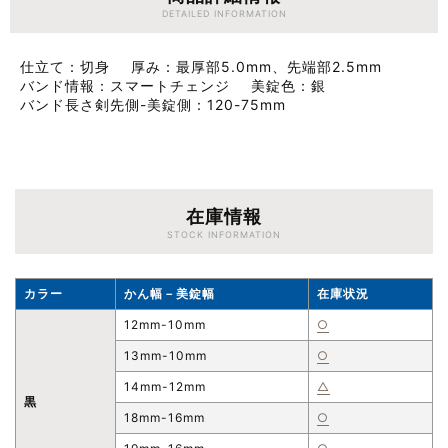
DETAILED INFORMATION
仕立て
切身
厚み
最厚部5.0mm、先端部2.5mm
バンド情報
スマートチェンジ
美錠色
銀
バンド長さ剣先側-美錠側
120-75mm
在庫情報
STOCK INFORMATION
カラー
かん幅－美錠幅
在庫状況
12mm-10mm
○
13mm-10mm
○
14mm-12mm
△
黒
18mm-16mm
○